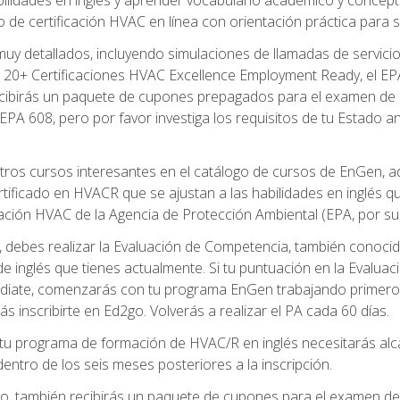
de certificación HVAC en línea con orientación práctica para se
uy detallados, incluyendo simulaciones de llamadas de servicio
 20+ Certificaciones HVAC Excellence Employment Ready, el EPA 
recibirás un paquete de cupones prepagados para el examen de
EPA 608, pero por favor investiga los requisitos de tu Estado a
ros cursos interesantes en el catálogo de cursos de EnGen, 
ificado en HVACR que se ajustan a las habilidades en inglés q
cación HVAC de la Agencia de Protección Ambiental (EPA, por sus 
debes realizar la Evaluación de Competencia, también conocida
 de inglés que tienes actualmente. Si tu puntuación en la Evalu
diate, comenzarás con tu programa EnGen trabajando primero e
ás inscribirte en Ed2go. Volverás a realizar el PA cada 60 días.
 programa de formación de HVAC/R en inglés necesitarás alcan
ntro de los seis meses posteriores a la inscripción.
d2go, también recibirás un paquete de cupones para el examen d