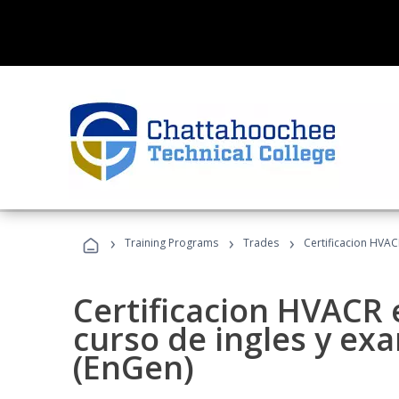
›
›
›
Training Programs
Trades
Certificacion HVAC
Certificacion HVACR 
curso de ingles y ex
(EnGen)