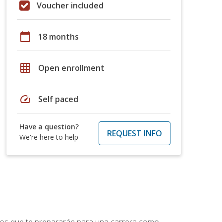
Voucher included
calendar_today
18 months
grid_on
Open enrollment
speed
Self paced
Have a question?
REQUEST INFO
We're here to help
ptos que te prepararán para una carrera como