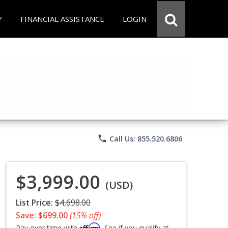
Y
FINANCIAL ASSISTANCE
LOGIN
phone
Call Us: 855.520.6806
$3,999.00
(USD)
List Price:
$4,698.00
Save: $699.00
(15% off)
Affirm
Pay over time with
. See if you qualify at