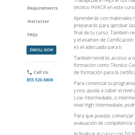
técnico HVACR en este curso 
Requirements
Aprenderás con materiales m
Instructor
prepararás para aprobar las
final de tu curso. También 
FAQs
y el examen de Certificación 
es el adecuado para ti.
ENROLL NOW
También tendrás acceso a ot
formación como Técnico Cert
de formación para la certifi
phone
Call Us:
855.520.6806
Para comenzar tu programa, 
y nos ayuda a saber el nivel
Low Intermediate, o Interme
nivel High Intermediate, podr
Para que puedas comenzar tu
evaluación de competencia de
Al finalizar el curso con E