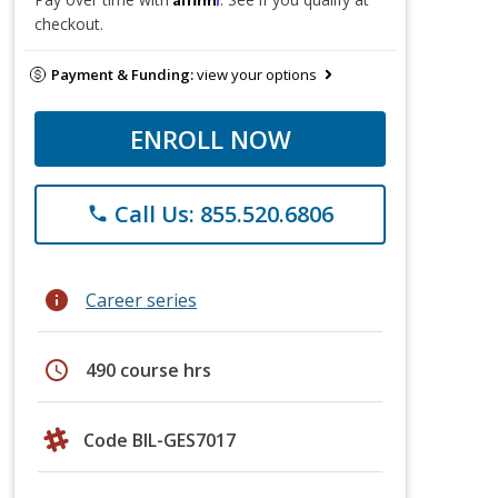
checkout.
Payment & Funding:
view your options
ENROLL NOW
Call Us: 855.520.6806
phone
info
Career series
schedule
490 course hrs
Code BIL-GES7017