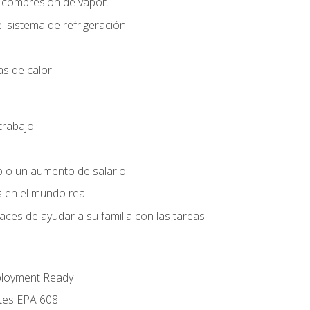
r compresión de vapor.
l sistema de refrigeración.
s de calor.
trabajo
o o un aumento de salario
s en el mundo real
es de ayudar a su familia con las tareas
ployment Ready
ntes EPA 608