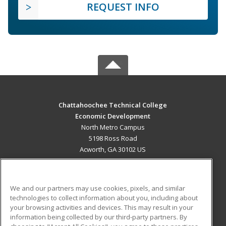
REQUEST INFO
Chattahoochee Technical College
Economic Development
North Metro Campus
5198 Ross Road
Acworth, GA 30102 US
MAIN CONTENT
Career Training
We and our partners may use cookies, pixels, and similar
technologies to collect information about you, including about
ADDITIONAL RESOURCES
your browsing activities and devices. This may result in your
information being collected by our third-party partners. By
Military
Student Blog