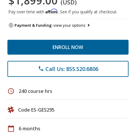
$1,899.00
(USD)
Affirm
Pay over time with
. See if you qualify at checkout.
Payment & Funding:
view your options
ENROLL NOW
Call Us: 855.520.6806
phone
schedule
240 course hrs
Code ES-GES295
calendar_today
6 months