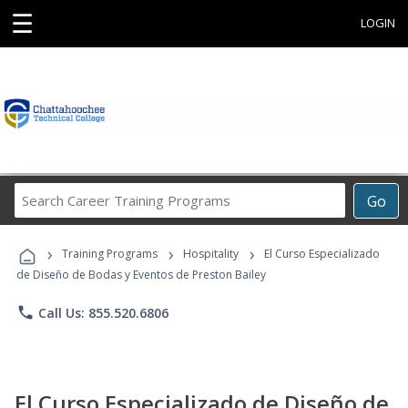
☰
LOGIN
Search
Go
Career
Training
›
›
›
Programs
Training Programs
Hospitality
El Curso Especializado
de Diseño de Bodas y Eventos de Preston Bailey
phone
Call Us: 855.520.6806
El Curso Especializado de Diseño de