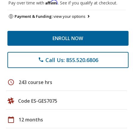
Affirm
Pay over time with
. See if you qualify at checkout.
Payment & Funding:
view your options
ENROLL NOW
Call Us: 855.520.6806
phone
schedule
243 course hrs
Code ES-GES7075
calendar_today
12 months