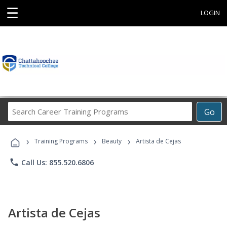
☰
LOGIN
Search
Go
Career
Training
›
›
›
Programs
Training Programs
Beauty
Artista de Cejas
phone
Call Us: 855.520.6806
Artista de Cejas