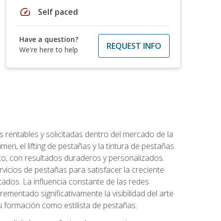
speed
Self paced
Have a question?
REQUEST INFO
We're here to help
 rentables y solicitadas dentro del mercado de la
en, el lifting de pestañas y la tintura de pestañas
to, con resultados duraderos y personalizados.
vicios de pestañas para satisfacer la creciente
ados. La influencia constante de las redes
ementado significativamente la visibilidad del arte
u formación como estilista de pestañas.