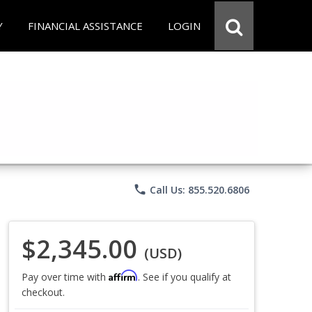
Y
FINANCIAL ASSISTANCE
LOGIN
phone
Call Us: 855.520.6806
$2,345.00
(USD)
Affirm
Pay over time with
. See if you qualify at
checkout.