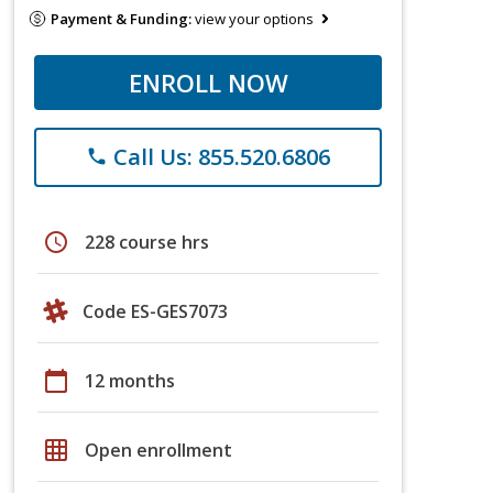
Payment & Funding:
view your options
ENROLL NOW
Call Us: 855.520.6806
phone
schedule
228 course hrs
Code ES-GES7073
calendar_today
12 months
grid_on
Open enrollment