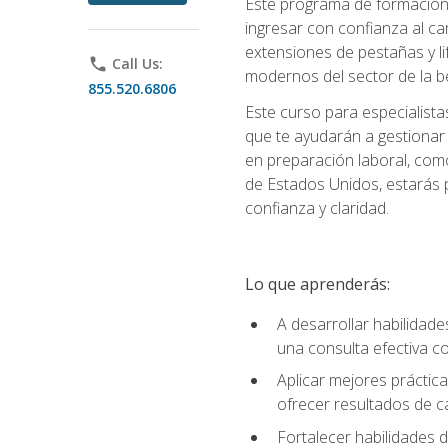
Este programa de formación p
ingresar con confianza al ca
extensiones de pestañas y lif
phone
Call Us:
modernos del sector de la be
855.520.6806
Este curso para especialista
que te ayudarán a gestionar
en preparación laboral, como
de Estados Unidos, estarás 
confianza y claridad.
Lo que aprenderás:
A desarrollar habilidade
una consulta efectiva con
Aplicar mejores práctica
ofrecer resultados de ca
Fortalecer habilidades de