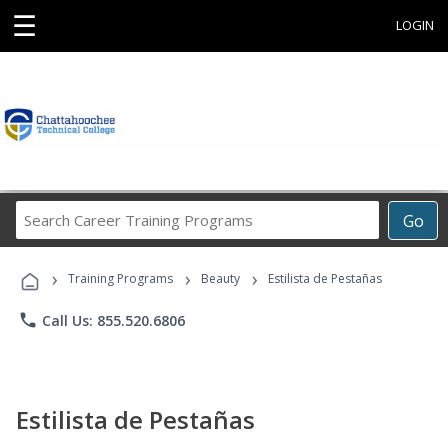
☰
LOGIN
Search
Go
Career
Training
›
›
›
Programs
Training Programs
Beauty
Estilista de Pestañas
phone
Call Us: 855.520.6806
Estilista de Pestañas