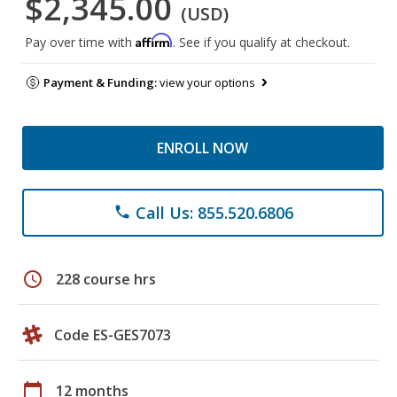
$2,345.00
(USD)
Affirm
Pay over time with
. See if you qualify at checkout.
Payment & Funding:
view your options
ENROLL NOW
Call Us: 855.520.6806
phone
schedule
228 course hrs
Code ES-GES7073
calendar_today
12 months