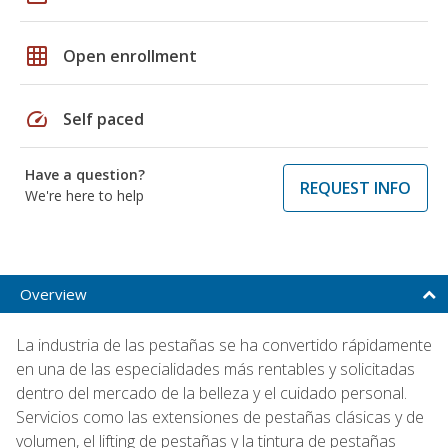
grid_on
Open enrollment
speed
Self paced
Have a question?
REQUEST INFO
We're here to help
Overview
La industria de las pestañas se ha convertido rápidamente
en una de las especialidades más rentables y solicitadas
dentro del mercado de la belleza y el cuidado personal.
Servicios como las extensiones de pestañas clásicas y de
volumen, el lifting de pestañas y la tintura de pestañas