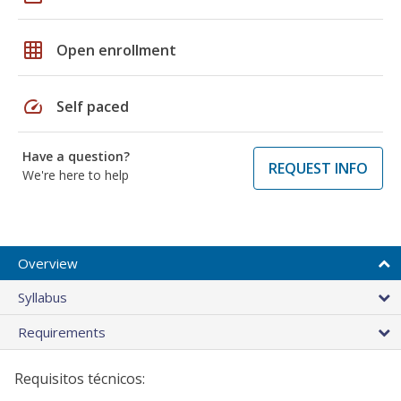
grid_on
Open enrollment
speed
Self paced
Have a question?
REQUEST INFO
We're here to help
Overview
Syllabus
Requirements
Requisitos técnicos: