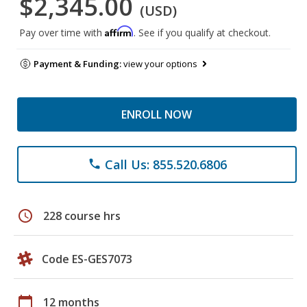
$2,345.00
(USD)
Affirm
Pay over time with
. See if you qualify at checkout.
Payment & Funding:
view your options
ENROLL NOW
Call Us: 855.520.6806
phone
schedule
228 course hrs
Code ES-GES7073
calendar_today
12 months