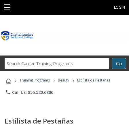
☰
LOGIN
Search
Go
Career
Training
›
›
›
Programs
Training Programs
Beauty
Estilista de Pestañas
phone
Call Us: 855.520.6806
Estilista de Pestañas