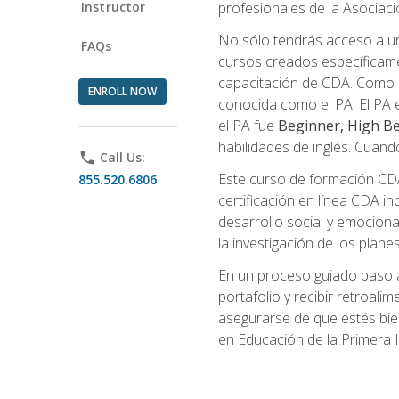
Instructor
profesionales de la Asocia
No sólo tendrás acceso a un
FAQs
cursos creados específicamen
capacitación de CDA. Como 
ENROLL NOW
conocida como el PA. El PA e
el PA fue
Beginner, High Be
habilidades de inglés. Cuand
phone
Call Us:
Este curso de formación CDA 
855.520.6806
certificación en línea CDA in
desarrollo social y emocional,
la investigación de los plane
En un proceso guiado paso a
portafolio y recibir retroali
asegurarse de que estés bien 
en Educación de la Primera I