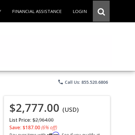
Y
FINANCIAL ASSISTANCE
LOGIN
phone
Call Us: 855.520.6806
$2,777.00
(USD)
List Price:
$2,964.00
Save: $187.00
(6% off)
Affirm
Pay over time with
. See if you qualify at