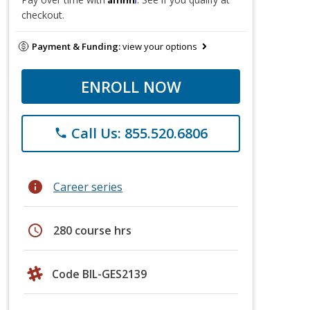
checkout.
Payment & Funding:
view your options
ENROLL NOW
Call Us: 855.520.6806
phone
info
Career series
schedule
280 course hrs
Code BIL-GES2139