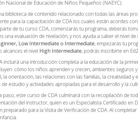
ción Nacional de Educación de Niños Pequeños (NAEYC).
a biblioteca de contenido relacionado con todas las áreas pr
te para la capacitación de CDA los cuales están acordes con l
parte de tu curso CDA, comenzarás tu programa, deberás toma
s una evaluación de nivelación, y nos ayuda a saber el nivel de 
ginner, Low Intermediate o Intermediate
, empezarás tu pro
o alcances el nivel
High Intermediate
, podrás inscribirte en Ed
incluirá una introducción completa a la educación de la prime
cluyen: cómo los niños aprenden y crecen, ambientes seguros y sa
 la orientación, las relaciones con las familias, la creatividad y
s de estudio y actividades apropiadas para el desarrollo y la cul
 paso, este curso de CDA culminará con la recopilación de toda
mentación del instructor, quien es un Especialista Certificado e
preparado para la Visita de Verificación de CDA. Al completar el
nfancia.