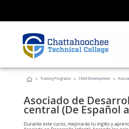
›
›
›
Training Programs
Child Development
Asocia
Asociado de Desarroll
central (De Español a
Durante este curso, mejorarás tu inglés y aprend