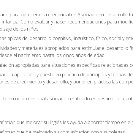
ario para obtener una credencial de Asociado en Desarrollo Inf
 Infancia. Cómo evaluar y hacer recomendaciones para modificar 
dizaje de los niños
as típicas del desarrollo cognitivo, lingüístico, físico, social y e
ividades y materiales apropiados para estimular el desarrollo físic
desde el nacimiento hasta los cinco años de edad
entación apropiadas para situaciones específicas relacionadas 
ra la aplicación y puesta en práctica de principios y teorías de
nes de crecimiento y desarrollo, y poner en práctica las compe
rte en un profesional asociado certificado en desarrollo infanti
afirman que mejorar su inglés les ayuda a ahorrar tiempo en el 
 afirman que ha mejorado su comunicación con sus colegas