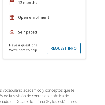
calendar_today
12 months
grid_on
Open enrollment
speed
Self paced
Have a question?
REQUEST INFO
We're here to help
rás vocabulario académico y conceptos que te
s de la revisión de contenido, práctica de
iado en Desarrollo Infantil® y los estándares