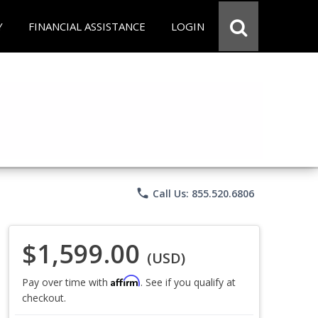
Y
FINANCIAL ASSISTANCE
LOGIN
phone
Call Us: 855.520.6806
$1,599.00
(USD)
Affirm
Pay over time with
. See if you qualify at
checkout.