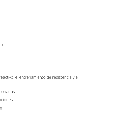
ía
eactivo, el entrenamiento de resistencia y el
ccionadas
nciones
te