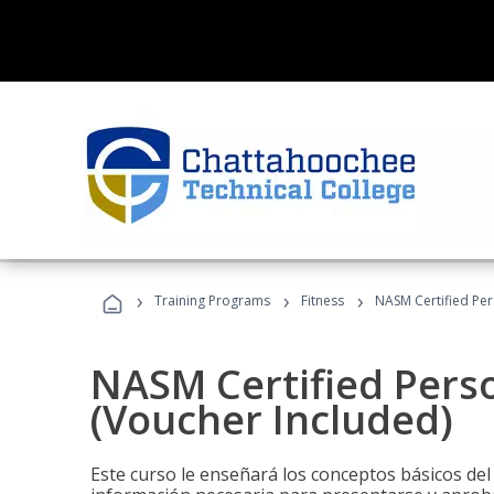
›
›
›
Training Programs
Fitness
NASM Certified Per
NASM Certified Perso
(Voucher Included)
Este curso le enseñará los conceptos básicos del