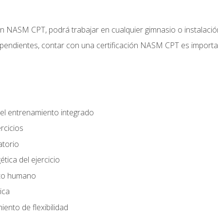
ción NASM CPT, podrá trabajar en cualquier gimnasio o instalaci
endientes, contar con una certificación NASM CPT es important
el entrenamiento integrado
rcicios
atorio
tica del ejercicio
nto humano
ica
ento de flexibilidad