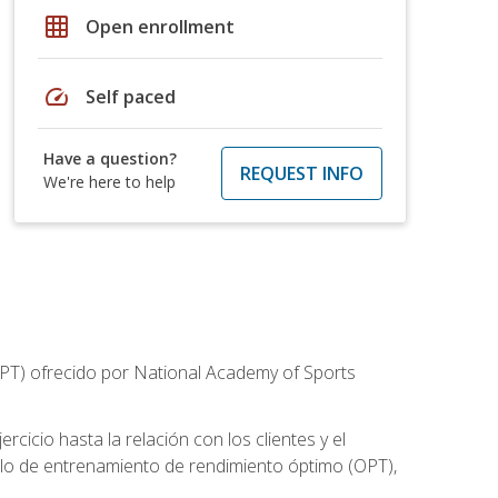
grid_on
Open enrollment
speed
Self paced
Have a question?
REQUEST INFO
We're here to help
CPT) ofrecido por National Academy of Sports
cicio hasta la relación con los clientes y el
elo de entrenamiento de rendimiento óptimo (OPT),