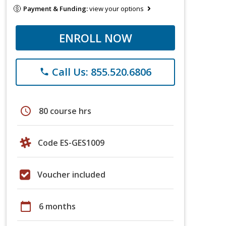
Payment & Funding:
view your options
ENROLL NOW
Call Us: 855.520.6806
phone
schedule
80 course hrs
Code ES-GES1009
Voucher included
calendar_today
6 months