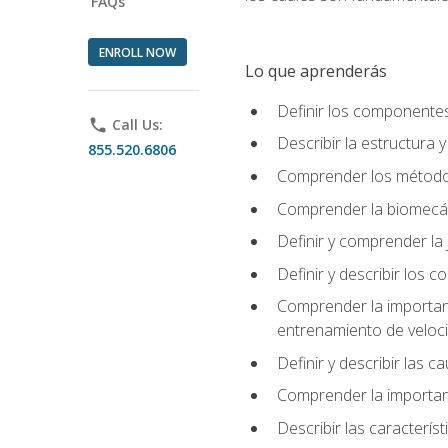
FAQs
ENROLL NOW
Lo que aprenderás
Definir los componente
phone
Call Us:
Describir la estructura 
855.520.6806
Comprender los métodos
Comprender la biomecán
Definir y comprender la 
Definir y describir los
Comprender la importanci
entrenamiento de velocid
Definir y describir las 
Comprender la importanc
Describir las característ