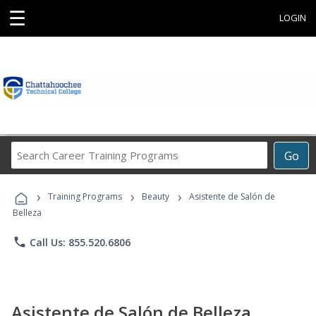
☰
LOGIN
Search
Go
Career
Training
›
›
›
Programs
Training Programs
Beauty
Asistente de Salón de
Belleza
phone
Call Us: 855.520.6806
Asistente de Salón de Belleza