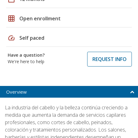
grid_on
Open enrollment
speed
Self paced
Have a question?
REQUEST INFO
We're here to help
Overview
La industria del cabello y la belleza continúa creciendo a
medida que aumenta la demanda de servicios capilares
profesionales, como cortes de cabello, peinados,
coloración y tratamientos personalizados. Los salones,
barberías y estilistas independientes desempeñan un