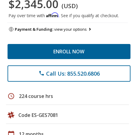
$2,345.00
(USD)
Affirm
Pay over time with
. See if you qualify at checkout.
Payment & Funding:
view your options
ENROLL NOW
Call Us: 855.520.6806
phone
schedule
224 course hrs
Code ES-GES7081
calendar_today
12 months