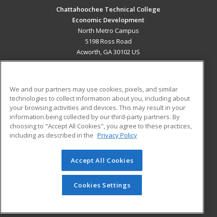
Chattahoochee Technical College
Economic Development
North Metro Campus
5198 Ross Road
Acworth, GA 30102 US
MAIN CONTENT
Career Training
We and our partners may use cookies, pixels, and similar
technologies to collect information about you, including about
ADDITIONAL RESOURCES
your browsing activities and devices. This may result in your
information being collected by our third-party partners. By
Military
Student Blog
choosing to "Accept All Cookies", you agree to these practices,
Financial Assistance
including as described in the
Privacy Policy
Help
Accept All Cookies
© 2026 ed2go, a division of Cengage Learning. All rights
reserved. The material on this site cannot be reproduced or
redistributed unless you have obtained prior written
Cookies Settings
permission from Cengage Learning.
Privacy Policy